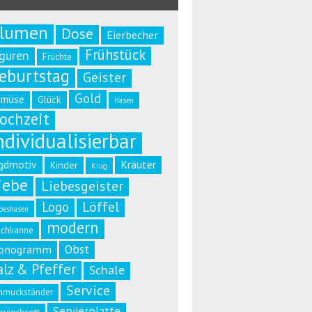
lumen
Dose
Eierbecher
Frühstück
iguren
Früchte
eburtstag
Geister
Gold
emüse
Glück
Hasen
ochzeit
ndividualisierbar
gdmotiv
Kräuter
Kinder
Krug
iebe
Liebesgeister
Löffel
Logo
beshasen
modern
lchkanne
Obst
onogramm
alz & Pfeffer
Schale
Service
hmuckständer
Servierplatte