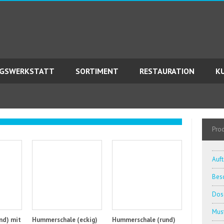
AGSWERKSTATT
SORTIMENT
RESTAURATION
K
Pro
Auft
Besc
Dos
Must
nd) mit
Hummerschale (eckig)
Hummerschale (rund)