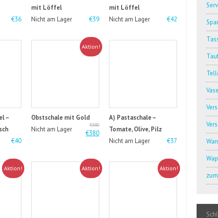
Serv
mit Löffel
mit Löffel
€36
Nicht am Lager
€39
Nicht am Lager
€42
Spar
Tass
Aktion!
Tauf
Tell
Vas
Ver
l –
Obstschale mit Gold
A) Pastaschale –
Ver
€880
sch
Nicht am Lager
Tomate, Olive, Pilz
€380
€40
Nicht am Lager
€37
Wan
Wap
Aktion!
Aktion!
Aktion!
zum 
Sch