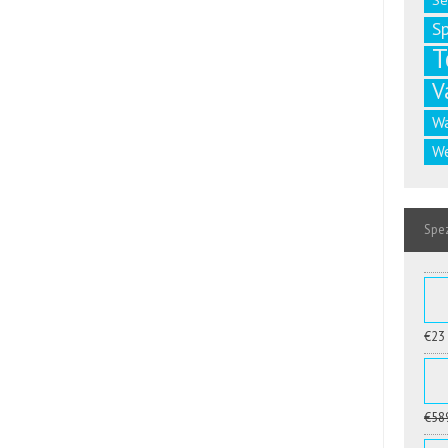
Se
S
T
V
W
We
Spez
€23
€58