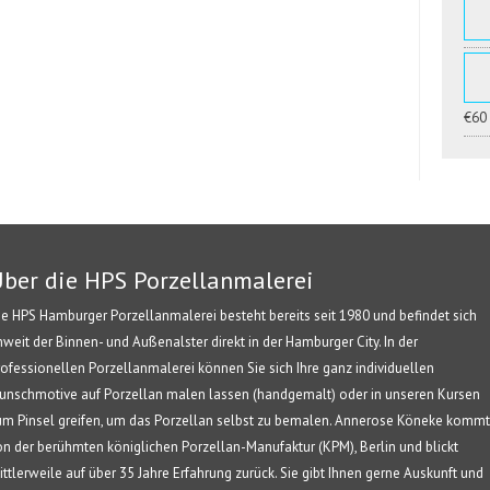
€60
ber die HPS Porzellanmalerei
ie HPS Hamburger Porzellanmalerei besteht bereits seit 1980 und befindet sich
nweit der Binnen- und Außenalster direkt in der Hamburger City. In der
rofessionellen Porzellanmalerei können Sie sich Ihre ganz individuellen
unschmotive auf Porzellan malen lassen (handgemalt) oder in unseren Kursen
um Pinsel greifen, um das Porzellan selbst zu bemalen. Annerose Köneke kommt
on der berühmten königlichen Porzellan-Manufaktur (KPM), Berlin und blickt
ittlerweile auf über 35 Jahre Erfahrung zurück. Sie gibt Ihnen gerne Auskunft und