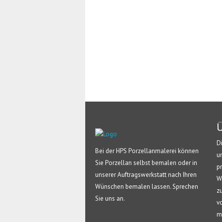
Ü
D
Bei der HPS Porzellanmalerei können
u
Sie Porzellan selbst bemalen oder in
p
unserer Auftragswerkstatt nach Ihren
W
Wünschen bemalen lassen. Sprechen
z
Sie uns an.
v
m