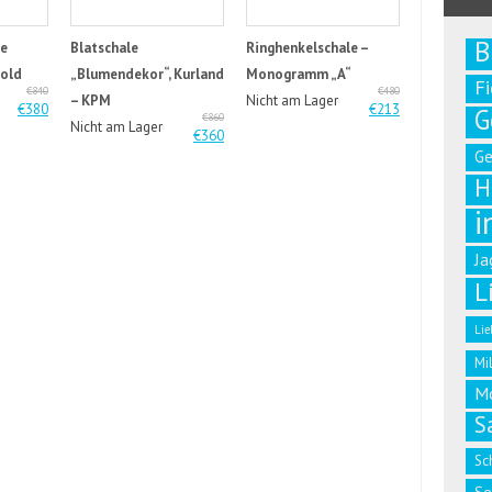
B
le
Blatschale
Ringhenkelschale –
Gold
„Blumendekor“, Kurland
Monogramm „A“
F
€840
€480
– KPM
Nicht am Lager
€380
€213
G
€860
Nicht am Lager
€360
G
H
i
Ja
L
Lie
Mi
M
S
Sc