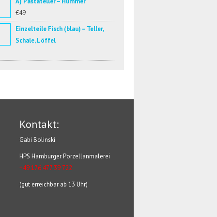
A) Pastateller – Hummer
€49
Einzelteile Fisch (blau) – Teller,
Schale, Löffel
Kontakt:
Gabi Bolinski
HPS Hamburger Porzellanmalerei
+49 176 477 39 722
(gut erreichbar ab 13 Uhr)