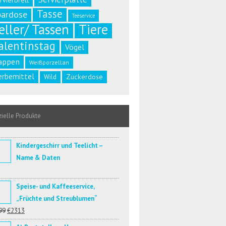
rvierbrett
Tasse
pardose
Teeservice
eller/ Tassen
Tiere
alentinstag
Vögel
appen
Weißporzellan
rbemittel
Zuckerdose
Wild
ielle Produkte
Kindergeschirr und Teelicht –
Name & Daten
Speise- und Kaffeeservice,
„Früchte und Streublumen“
99
€2313