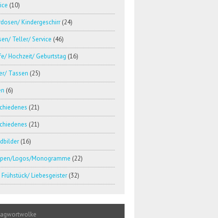
ice
(10)
dosen/ Kindergeschirr
(24)
en/ Teller/ Service
(46)
e/ Hochzeit/ Geburtstag
(16)
er/ Tassen
(25)
en
(6)
schiedenes
(21)
schiedenes
(21)
dbilder
(16)
pen/Logos/Monogramme
(22)
Frühstück/ Liebesgeister
(32)
lagwortwolke