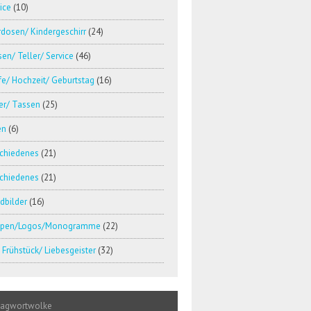
ice
(10)
dosen/ Kindergeschirr
(24)
en/ Teller/ Service
(46)
e/ Hochzeit/ Geburtstag
(16)
er/ Tassen
(25)
en
(6)
schiedenes
(21)
schiedenes
(21)
dbilder
(16)
pen/Logos/Monogramme
(22)
Frühstück/ Liebesgeister
(32)
lagwortwolke