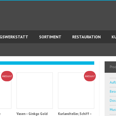
AGSWERKSTATT
SORTIMENT
RESTAURATION
K
Pro
Aktion!
Aktion!
Auft
Besc
Dos
Must
e
Vasen – Ginkgo Gold
Kurlandteller, Schiff –