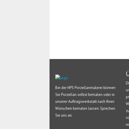
Ü
D
Bei der HPS Porzellanmalerei können
u
Sie Porzellan selbst bemalen oder in
p
unserer Auftragswerkstatt nach Ihren
W
Wünschen bemalen lassen. Sprechen
z
Sie uns an.
v
m