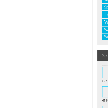
Se
S
T
V
W
We
Spez
€23
€58