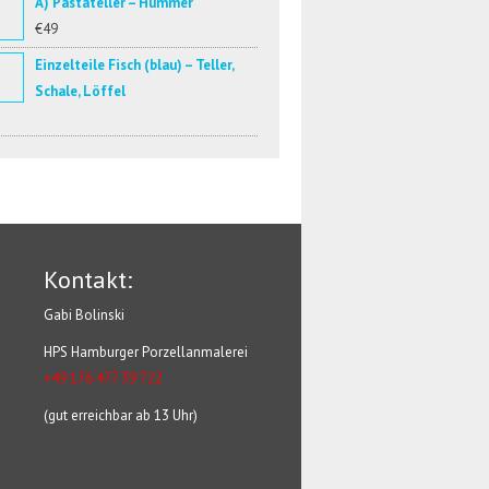
A) Pastateller – Hummer
€49
Einzelteile Fisch (blau) – Teller,
Schale, Löffel
Kontakt:
Gabi Bolinski
HPS Hamburger Porzellanmalerei
+49 176 477 39 722
(gut erreichbar ab 13 Uhr)