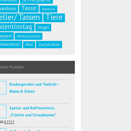
rvierbrett
Tasse
pardose
Teeservice
eller/ Tassen
Tiere
alentinstag
Vögel
appen
Weißporzellan
rbemittel
Zuckerdose
Wild
ielle Produkte
Kindergeschirr und Teelicht –
Name & Daten
Speise- und Kaffeeservice,
„Früchte und Streublumen“
99
€2313