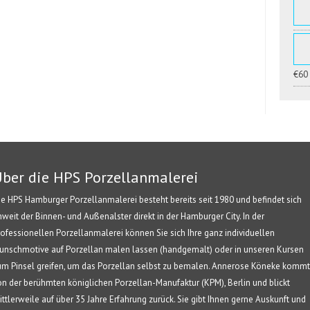
€60
ber die HPS Porzellanmalerei
ie HPS Hamburger Porzellanmalerei besteht bereits seit 1980 und befindet sich
nweit der Binnen- und Außenalster direkt in der Hamburger City. In der
rofessionellen Porzellanmalerei können Sie sich Ihre ganz individuellen
unschmotive auf Porzellan malen lassen (handgemalt) oder in unseren Kursen
um Pinsel greifen, um das Porzellan selbst zu bemalen. Annerose Köneke kommt
on der berühmten königlichen Porzellan-Manufaktur (KPM), Berlin und blickt
ittlerweile auf über 35 Jahre Erfahrung zurück. Sie gibt Ihnen gerne Auskunft und