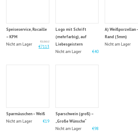
Speiseservice, Rocaille
Logo mit Schrift
A) Weißporzellan 
– KPM
(mehrfarbig), auf
Rand (5mm)
€12612
Nicht am Lager
Liebesgeistern
Nicht am Lager
€7113
Nicht am Lager
€40
Sparmäuschen – Weiß
Sparschwein (groß) –
Nicht am Lager
€19
„Große Wünsche“
Nicht am Lager
€98