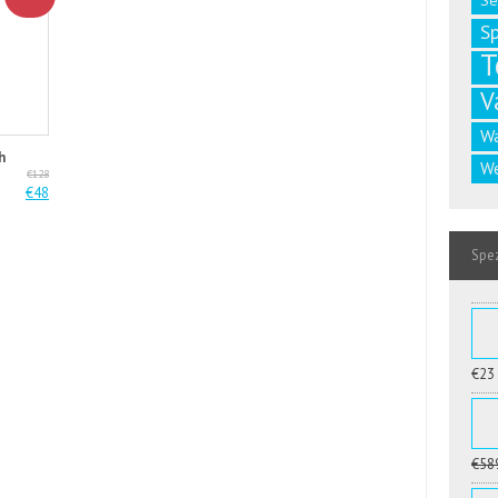
Se
S
T
V
W
h
We
€128
€48
Spez
€23
€58