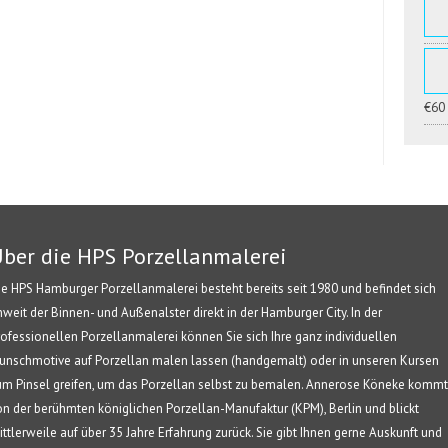
€60
ber die HPS Porzellanmalerei
ie HPS Hamburger Porzellanmalerei besteht bereits seit 1980 und befindet sich
nweit der Binnen- und Außenalster direkt in der Hamburger City. In der
rofessionellen Porzellanmalerei können Sie sich Ihre ganz individuellen
unschmotive auf Porzellan malen lassen (handgemalt) oder in unseren Kursen
um Pinsel greifen, um das Porzellan selbst zu bemalen. Annerose Köneke kommt
on der berühmten königlichen Porzellan-Manufaktur (KPM), Berlin und blickt
ittlerweile auf über 35 Jahre Erfahrung zurück. Sie gibt Ihnen gerne Auskunft und