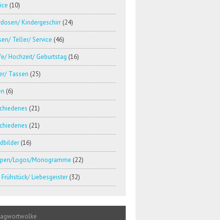
ice
(10)
dosen/ Kindergeschirr
(24)
en/ Teller/ Service
(46)
e/ Hochzeit/ Geburtstag
(16)
er/ Tassen
(25)
en
(6)
schiedenes
(21)
schiedenes
(21)
dbilder
(16)
pen/Logos/Monogramme
(22)
Frühstück/ Liebesgeister
(32)
lagwortwolke