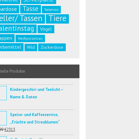
rvierbrett
Tasse
pardose
Teeservice
eller/ Tassen
Tiere
alentinstag
Vögel
appen
Weißporzellan
rbemittel
Zuckerdose
Wild
ielle Produkte
Kindergeschirr und Teelicht –
Name & Daten
Speise- und Kaffeeservice,
„Früchte und Streublumen“
99
€2313