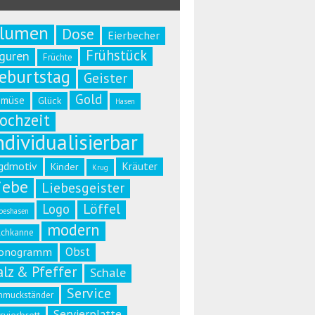
lumen
Dose
Eierbecher
Frühstück
iguren
Früchte
eburtstag
Geister
Gold
emüse
Glück
Hasen
ochzeit
ndividualisierbar
gdmotiv
Kräuter
Kinder
Krug
iebe
Liebesgeister
Löffel
Logo
beshasen
modern
lchkanne
Obst
onogramm
alz & Pfeffer
Schale
Service
hmuckständer
Servierplatte