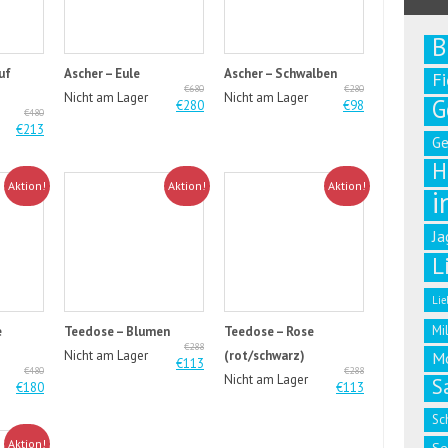
B
uf
Ascher – Eule
Ascher – Schwalben
F
€680
€280
Nicht am Lager
Nicht am Lager
G
€280
€98
€480
€213
G
H
Aktion!
Aktion!
Aktion!
i
Ja
L
Lie
Mi
e
Teedose – Blumen
Teedose – Rose
€288
Nicht am Lager
(rot/schwarz)
M
€113
€480
€288
Nicht am Lager
S
€180
€113
Sc
Aktion!