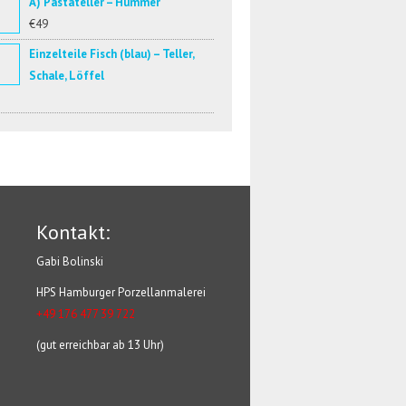
A) Pastateller – Hummer
€49
Einzelteile Fisch (blau) – Teller,
Schale, Löffel
Kontakt:
Gabi Bolinski
HPS Hamburger Porzellanmalerei
+49 176 477 39 722
(gut erreichbar ab 13 Uhr)