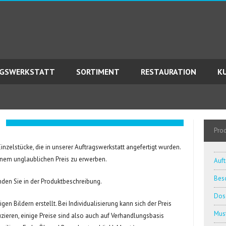
AGSWERKSTATT
SORTIMENT
RESTAURATION
K
Pro
inzelstücke, die in unserer Auftragswerkstatt angefertigt wurden.
inem unglaublichen Preis zu erwerben.
Auft
Besc
nden Sie in der Produktbeschreibung.
Dos
en Bildern erstellt. Bei Individualisierung kann sich der Preis
Must
ieren, einige Preise sind also auch auf Verhandlungsbasis