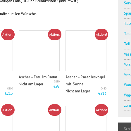
eiligen Farb-, Öl- und Brennkosten ! (inkl. Mwst.)
Serv
Spar
 individuellen Wünsche.
Tass
Tauf
Aktion!
Aktion!
Aktion!
Tell
Vas
Ver
Ver
Ascher – Frau im Baum
Ascher – Paradiesvogel
€280
Nicht am Lager
mit Sonne
Wan
€98
€480
€480
Nicht am Lager
€213
€213
Wap
zum 
Aktion!
Aktion!
Aktion!
Sch