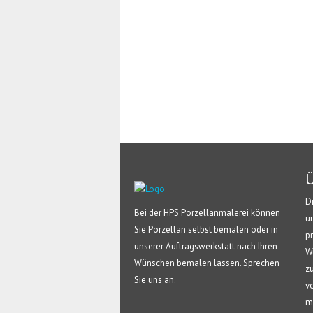
Ü
D
Bei der HPS Porzellanmalerei können
u
Sie Porzellan selbst bemalen oder in
p
unserer Auftragswerkstatt nach Ihren
W
Wünschen bemalen lassen. Sprechen
z
Sie uns an.
v
m