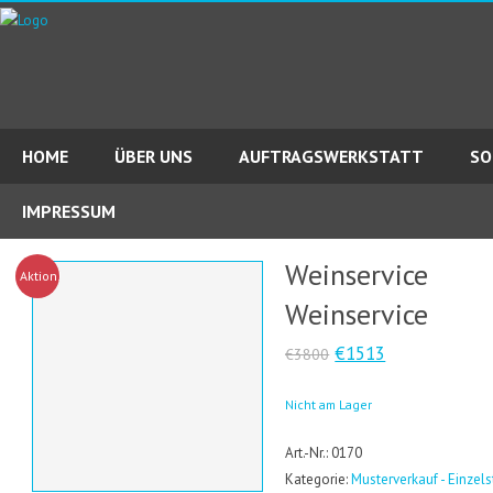
HOME
ÜBER UNS
AUFTRAGSWERKSTATT
SO
IMPRESSUM
Weinservice
Aktion!
Weinservice
€1513
€3800
Nicht am Lager
Art.-Nr.: 0170
Kategorie:
Musterverkauf - Einzel