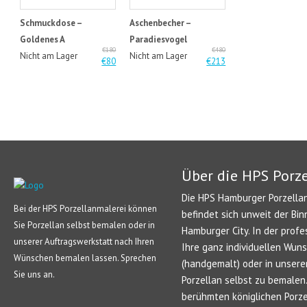
Schmuckdose –
Aschenbecher –
Goldenes A
Paradiesvogel
€180
€480
Nicht am Lager
Nicht am Lager
€80
€213
Über die HPS Porz
Die HPS Hamburger Porzellan
Bei der HPS Porzellanmalerei können
befindet sich unweit der Bin
Sie Porzellan selbst bemalen oder in
Hamburger City. In der profe
unserer Auftragswerkstatt nach Ihren
Ihre ganz individuellen Wun
Wünschen bemalen lassen. Sprechen
(handgemalt) oder in unsere
Sie uns an.
Porzellan selbst zu bemale
berühmten königlichen Porze