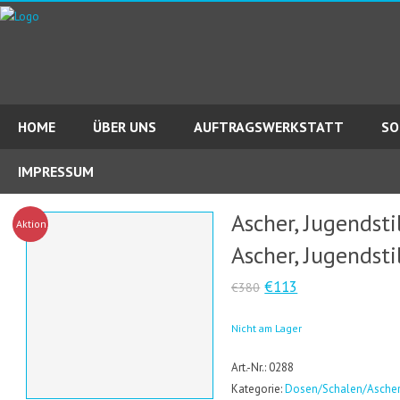
HOME
ÜBER UNS
AUFTRAGSWERKSTATT
SO
IMPRESSUM
Ascher, Jugendsti
Aktion!
Ascher, Jugendsti
€113
€380
Nicht am Lager
Art.-Nr.: 0288
Kategorie:
Dosen/Schalen/Asche