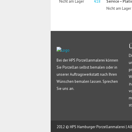
Nicht am Lager
€18
Service – Plati
Nicht am Lager
Ü
D
Bei der HPS Porzellanmalerei können
u
Sie Porzellan selbst bemalen oder in
p
unserer Auftragswerkstatt nach Ihren
W
Wünschen bemalen lassen. Sprechen
z
Sie uns an.
v
m
s
2012 © HPS Hamburger Porzellanmalerei | All