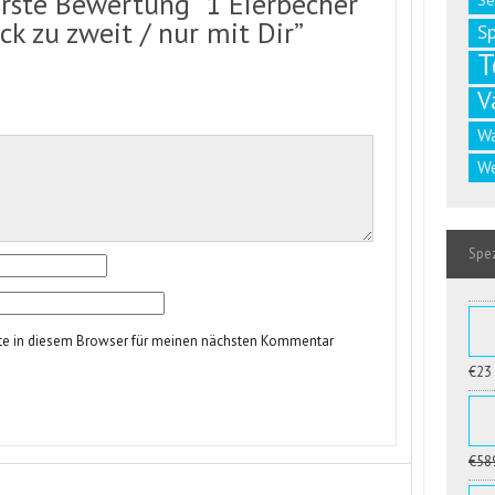
erste Bewertung “1 Eierbecher
Se
ück zu zweit / nur mit Dir”
S
T
V
W
We
Spez
te in diesem Browser für meinen nächsten Kommentar
€23
€58