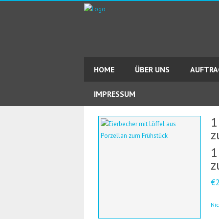
HOME
ÜBER UNS
AUFTR
IMPRESSUM
1
z
1
z
€
Ni