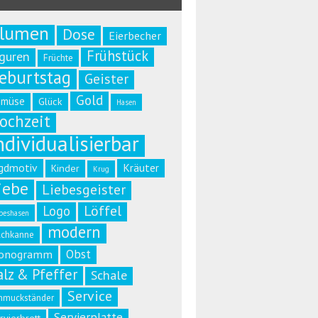
lumen
Dose
Eierbecher
Frühstück
iguren
Früchte
eburtstag
Geister
Gold
emüse
Glück
Hasen
ochzeit
ndividualisierbar
gdmotiv
Kräuter
Kinder
Krug
iebe
Liebesgeister
Löffel
Logo
beshasen
modern
lchkanne
Obst
onogramm
alz & Pfeffer
Schale
Service
hmuckständer
Servierplatte