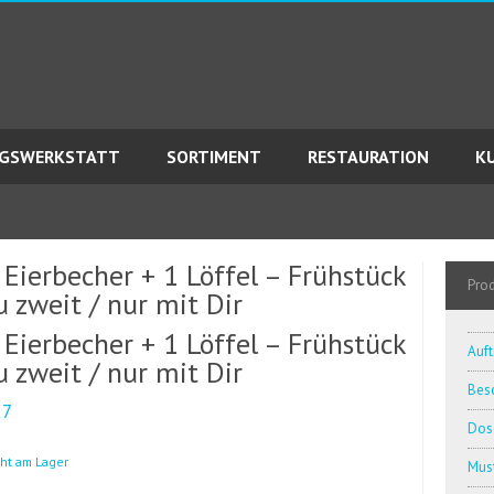
AGSWERKSTATT
SORTIMENT
RESTAURATION
K
 Eierbecher + 1 Löffel – Frühstück
Pro
u zweit / nur mit Dir
 Eierbecher + 1 Löffel – Frühstück
Auft
u zweit / nur mit Dir
Besc
27
Dos
cht am Lager
Must