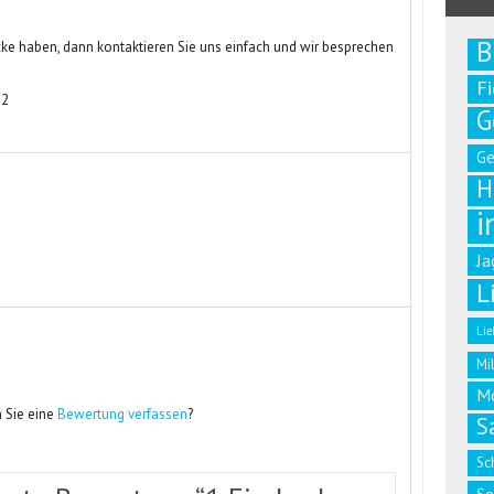
B
ke haben, dann kontaktieren Sie uns einfach und wir besprechen
F
52
G
G
H
i
Ja
L
Lie
Mi
M
 Sie eine
Bewertung verfassen
?
S
Sc