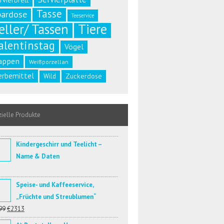
rvierbrett
Tasse
pardose
Teeservice
eller/ Tassen
Tiere
alentinstag
Vögel
appen
Weißporzellan
rbemittel
Zuckerdose
Wild
ielle Produkte
Kindergeschirr und Teelicht –
Name & Daten
Speise- und Kaffeeservice,
„Früchte und Streublumen“
99
€2313