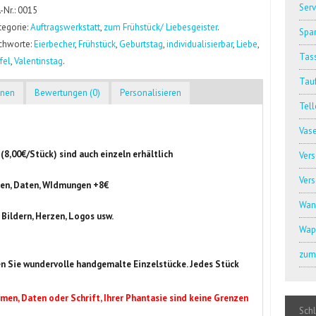
Serv
.-Nr.: 0015
tegorie:
Auftragswerkstatt
,
zum Frühstück/ Liebesgeister
.
Spar
ichworte:
Eierbecher
,
Frühstück
,
Geburtstag
,
individualisierbar
,
Liebe
,
Tass
fel
,
Valentinstag
.
Tauf
onen
Bewertungen (0)
Personalisieren
Tell
Vas
(8,00€/Stück) sind auch einzeln erhältlich
Ver
Ver
amen, Daten, WIdmungen +8€
Wan
 Bildern, Herzen, Logos usw.
Wap
zum 
n Sie wundervolle handgemalte Einzelstücke. Jedes Stück
men, Daten oder Schrift, Ihrer Phantasie sind keine Grenzen
Sch