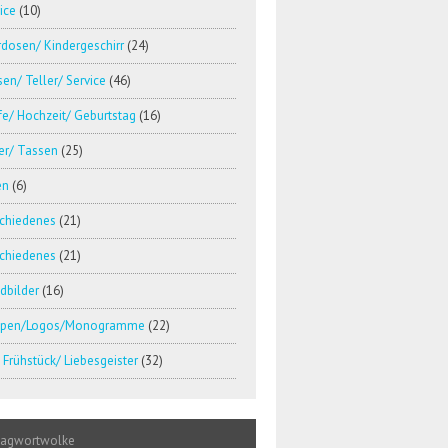
ice
(10)
dosen/ Kindergeschirr
(24)
en/ Teller/ Service
(46)
e/ Hochzeit/ Geburtstag
(16)
er/ Tassen
(25)
en
(6)
schiedenes
(21)
schiedenes
(21)
dbilder
(16)
pen/Logos/Monogramme
(22)
Frühstück/ Liebesgeister
(32)
lagwortwolke