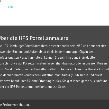
n
€50
ber die HPS Porzellanmalerei
ie HPS Hamburger Porzellanmalerei besteht bereits seit 1980 und befindet sich
nweit der Binnen- und Außenalster direkt in der Hamburger City. In der
rofessionellen Porzellanmalerei können Sie sich Ihre ganz individuellen
unschmotive auf Porzellan malen lassen (handgemalt) oder in unseren Kursen
um Pinsel greifen, um das Porzellan selbst zu bemalen. Annerose Köneke kommt
on der berühmten königlichen Porzellan-Manufaktur (KPM), Berlin und blickt
ittlerweile auf über 35 Jahre Erfahrung zurück. Sie gibt Ihnen gerne Auskunft und
teht der HPS Porzellanmalerei beratend zur Seite.
e Rechte vorbehalten.