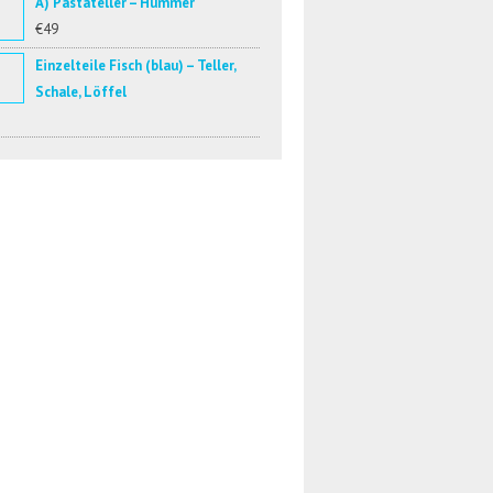
A) Pastateller – Hummer
€49
Einzelteile Fisch (blau) – Teller,
Schale, Löffel