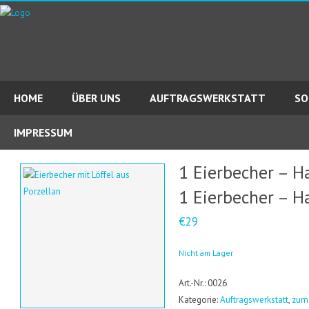
HOME
ÜBER UNS
AUFTRAGSWERKSTATT
SO
IMPRESSUM
1 Eierbecher – H
1 Eierbecher – H
€29
Nicht am Lager
Art.-Nr.: 0026
Kategorie:
Auftragswerkstatt
,
zum 