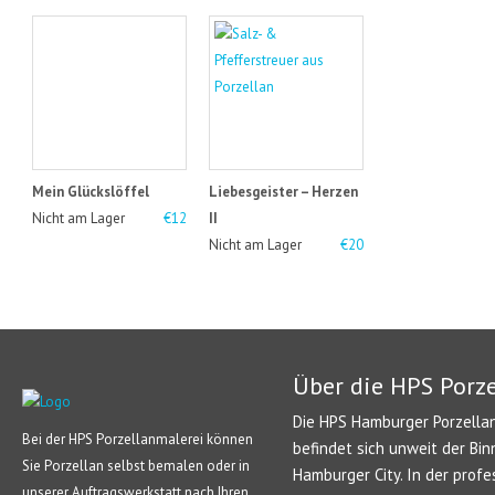
Mein Glückslöffel
Liebesgeister – Herzen
Nicht am Lager
€12
II
Nicht am Lager
€20
Über die HPS Porz
Die HPS Hamburger Porzellan
Bei der HPS Porzellanmalerei können
befindet sich unweit der Bin
Sie Porzellan selbst bemalen oder in
Hamburger City. In der profe
unserer Auftragswerkstatt nach Ihren