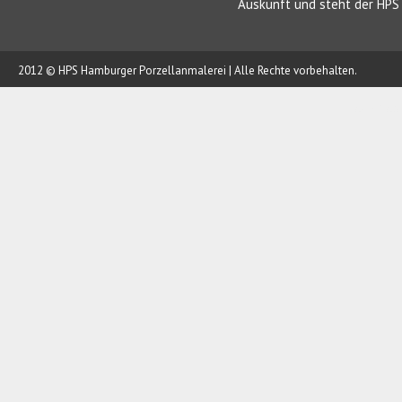
Auskunft und steht der HPS 
2012 © HPS Hamburger Porzellanmalerei | Alle Rechte vorbehalten.
AUFTRAG