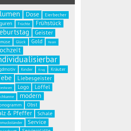
lumen
Dose
Eierbecher
Frühstück
iguren
Früchte
eburtstag
Geister
Gold
emüse
Glück
Hasen
ochzeit
ndividualisierbar
gdmotiv
Kräuter
Kinder
Krug
iebe
Liebesgeister
Löffel
Logo
beshasen
modern
lchkanne
Obst
onogramm
alz & Pfeffer
Schale
Service
hmuckständer
Servierplatte