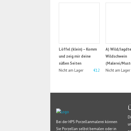
Löffel (klein) – Komm
A) Wild/Jagdte
und zeig mir deine
Wildschwein
süßen Seiten
(Malerei/Must
Nicht am Lager
€12
Nicht am Lager
Ü
D
Bei der HPS Porzellanmalerei können
u
Sie Porzellan selbst bemalen oder in