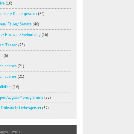
ice
(10)
dosen/ Kindergeschirr
(24)
en/ Teller/ Service
(46)
e/ Hochzeit/ Geburtstag
(16)
er/ Tassen
(25)
en
(6)
schiedenes
(21)
schiedenes
(21)
dbilder
(16)
pen/Logos/Monogramme
(22)
Frühstück/ Liebesgeister
(32)
lagwortwolke