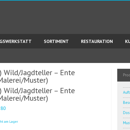
AGSWERKSTATT
SORTIMENT
RESTAURATION
K
) Wild/Jagdteller – Ente
Pro
Malerei/Muster)
) Wild/Jagdteller – Ente
Auft
Malerei/Muster)
Besc
280
Dos
cht am Lager
Must