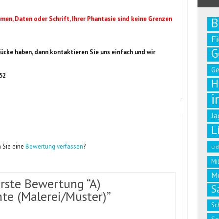
men, Daten oder Schrift, Ihrer Phantasie sind keine Grenzen
B
F
G
ücke haben, dann kontaktieren Sie uns einfach und wir
G
 52
H
i
Ja
L
 Sie eine
Bewertung verfassen
?
Lie
Mi
M
erste Bewertung “A)
S
nte (Malerei/Muster)”
Sc