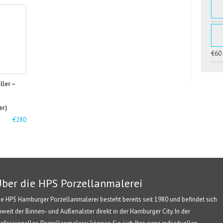
€60
ller –
er)
€280
ber die HPS Porzellanmalerei
ie HPS Hamburger Porzellanmalerei besteht bereits seit 1980 und befindet sich
nweit der Binnen- und Außenalster direkt in der Hamburger City. In der