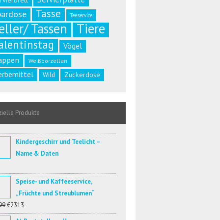
rvierbrett
Tasse
pardose
Teeservice
eller/ Tassen
Tiere
alentinstag
Vögel
appen
Weißporzellan
rbemittel
Zuckerdose
Wild
ielle Produkte
Kindergeschirr und Teelicht –
Name & Daten
Speise- und Kaffeeservice,
„Früchte und Streublumen“
99
€2313