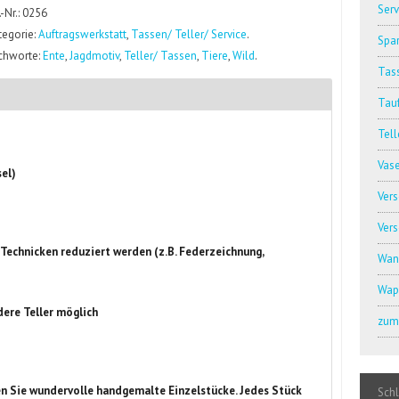
Serv
.-Nr.: 0256
tegorie:
Auftragswerkstatt
,
Tassen/ Teller/ Service
.
Spar
ichworte:
Ente
,
Jagdmotiv
,
Teller/ Tassen
,
Tiere
,
Wild
.
Tass
Tauf
Tell
Vas
sel)
Ver
Ver
Technicken reduziert werden (z.B. Federzeichnung,
Wan
Wap
dere Teller möglich
zum 
n Sie wundervolle handgemalte Einzelstücke. Jedes Stück
Sch