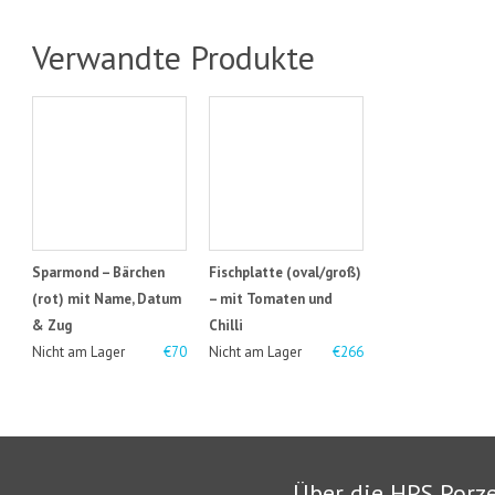
Verwandte Produkte
Sparmond – Bärchen
Fischplatte (oval/groß)
(rot) mit Name, Datum
– mit Tomaten und
& Zug
Chilli
Nicht am Lager
€70
Nicht am Lager
€266
Über die HPS Porz