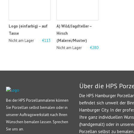
Logo (einfarbig) – auf
A) Wild/Jagdteller –
Tasse
Hirsch
Nicht am Lager
€113
(Malerei/Muster)
Nicht am Lager
€280
Über die HPS Porz
Die HPS Hamburger Porzellan
Bei der HPS Porzellanmalerei können
befindet sich unweit der Bin
Sie Porzellan selbst bemalen oder in
Hamburger City. In der profe
unserer Auftragswerkstatt nach Ihren
Ihre ganz individuellen Wun
Wünschen bemalen lassen. Sprechen
(handgemalt) oder in unsere
Sie uns an.
Porzellan selbst zu bemale