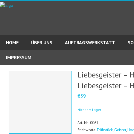
HOME
ÜBER UNS
AUFTRAGSWERKSTATT
SO
IMPRESSUM
Liebesgeister – 
Liebesgeister – 
€39
Nicht am Lager
Art.-Nr.: 0061
Stichworte:
Frühstück
,
Geister
,
Hoc