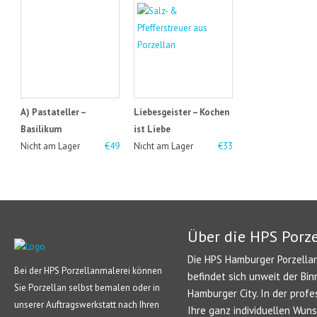
A) Pastateller –
Liebesgeister – Kochen
Basilikum
ist Liebe
Nicht am Lager
€49
Nicht am Lager
€33
Über die HPS Porz
Die HPS Hamburger Porzellan
Bei der HPS Porzellanmalerei können
befindet sich unweit der Bin
Sie Porzellan selbst bemalen oder in
Hamburger City. In der profe
unserer Auftragswerkstatt nach Ihren
Ihre ganz individuellen Wun