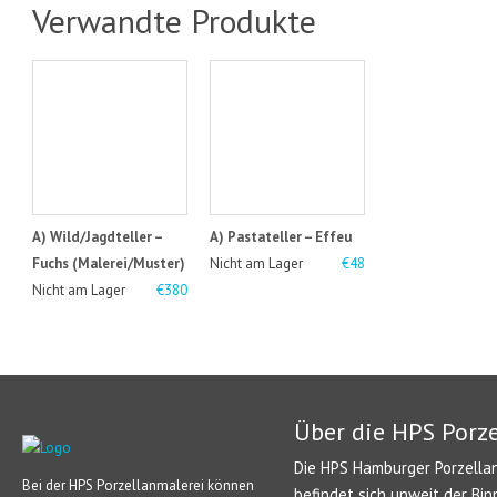
Verwandte Produkte
A) Wild/Jagdteller –
A) Pastateller – Effeu
Fuchs (Malerei/Muster)
Nicht am Lager
€48
Nicht am Lager
€380
Über die HPS Porz
Die HPS Hamburger Porzellan
Bei der HPS Porzellanmalerei können
befindet sich unweit der Bin