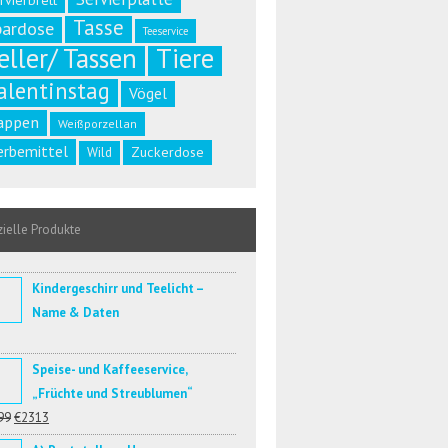
rvierbrett
Tasse
pardose
Teeservice
eller/ Tassen
Tiere
alentinstag
Vögel
appen
Weißporzellan
rbemittel
Zuckerdose
Wild
ielle Produkte
Kindergeschirr und Teelicht –
Name & Daten
Speise- und Kaffeeservice,
„Früchte und Streublumen“
99
€2313