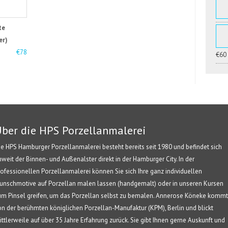
te
er)
€78
€60
ber die HPS Porzellanmalerei
ie HPS Hamburger Porzellanmalerei besteht bereits seit 1980 und befindet sich
nweit der Binnen- und Außenalster direkt in der Hamburger City. In der
rofessionellen Porzellanmalerei können Sie sich Ihre ganz individuellen
unschmotive auf Porzellan malen lassen (handgemalt) oder in unseren Kursen
um Pinsel greifen, um das Porzellan selbst zu bemalen. Annerose Köneke kommt
on der berühmten königlichen Porzellan-Manufaktur (KPM), Berlin und blickt
ittlerweile auf über 35 Jahre Erfahrung zurück. Sie gibt Ihnen gerne Auskunft und