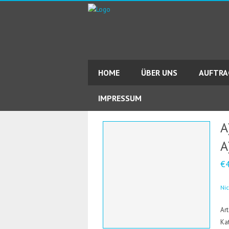
HOME
ÜBER UNS
AUFTR
IMPRESSUM
A
A
€
Ni
Art
Ka