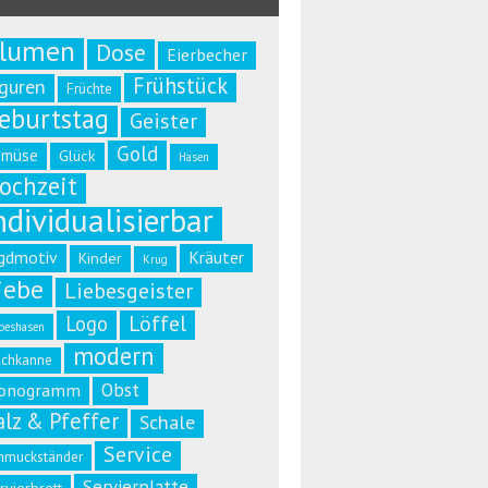
lumen
Dose
Eierbecher
Frühstück
iguren
Früchte
eburtstag
Geister
Gold
emüse
Glück
Hasen
ochzeit
ndividualisierbar
gdmotiv
Kräuter
Kinder
Krug
iebe
Liebesgeister
Löffel
Logo
beshasen
modern
lchkanne
Obst
onogramm
alz & Pfeffer
Schale
Service
hmuckständer
Servierplatte