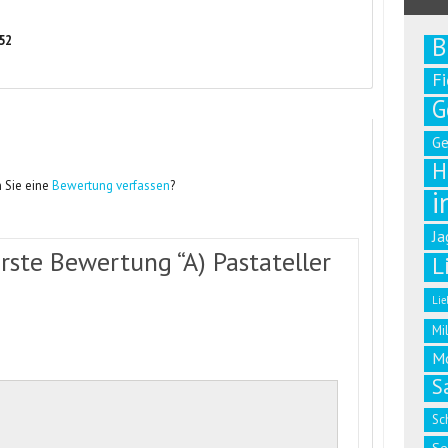
B
 52
F
G
G
H
 Sie eine
Bewertung verfassen
?
i
Ja
erste Bewertung “A) Pastateller
L
Lie
Mi
M
S
Sc