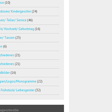
ice
(10)
dosen/ Kindergeschirr
(24)
en/ Teller/ Service
(46)
e/ Hochzeit/ Geburtstag
(16)
er/ Tassen
(25)
en
(6)
schiedenes
(21)
schiedenes
(21)
dbilder
(16)
pen/Logos/Monogramme
(22)
Frühstück/ Liebesgeister
(32)
lagwortwolke