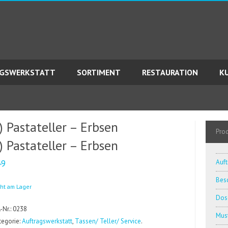
AGSWERKSTATT
SORTIMENT
RESTAURATION
K
) Pastateller – Erbsen
Pro
) Pastateller – Erbsen
49
Auft
Besc
cht am Lager
Dos
.-Nr.: 0238
Must
tegorie:
Auftragswerkstatt
,
Tassen/ Teller/ Service
.