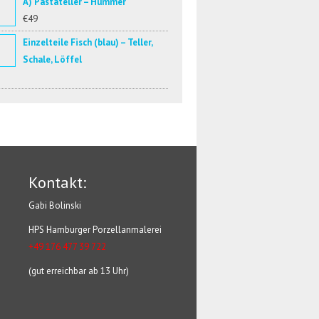
A) Pastateller – Hummer
€49
Einzelteile Fisch (blau) – Teller,
Schale, Löffel
Kontakt:
Gabi Bolinski
HPS Hamburger Porzellanmalerei
+49 176 477 39 722
(gut erreichbar ab 13 Uhr)