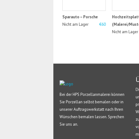
Sparauto – Porsche
Hochzeitsplat
Nicht am Lager
€60
(Malerei/Must
Nicht am Lager
Ü
D
Bei der HPS Porzellanmalerei können
u
Sie Porzellan selbst bemalen oder in
p
unserer Auftragswerkstatt nach Ihren
W
Wünschen bemalen lassen. Sprechen
z
Sie uns an.
v
m