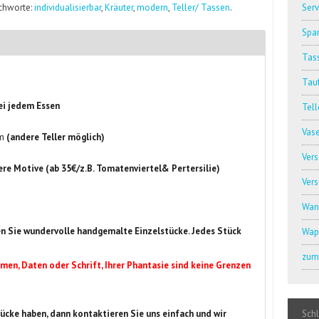
ichworte:
individualisierbar
,
Kräuter
,
modern
,
Teller/ Tassen
.
Serv
Spar
Tass
Tauf
bei jedem Essen
Tell
Vas
m
(andere Teller möglich)
Ver
inere Motive (ab 35€/z.B. Tomatenviertel& Pertersilie)
Ver
Wan
n Sie wundervolle handgemalte Einzelstücke. Jedes Stück
Wap
zum 
men, Daten oder Schrift, Ihrer Phantasie sind keine Grenzen
ücke haben, dann kontaktieren Sie uns einfach und wir
Sch