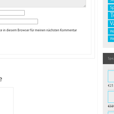
Se
S
T
V
te in diesem Browser für meinen nächsten Kommentar
W
We
Spez
e
€23
€58