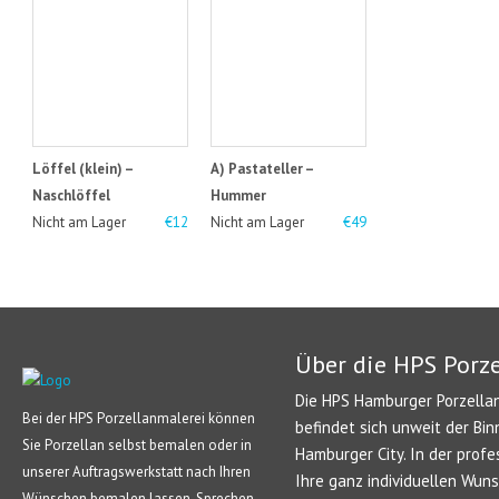
Löffel (klein) –
A) Pastateller –
Naschlöffel
Hummer
Nicht am Lager
€12
Nicht am Lager
€49
Über die HPS Porz
Die HPS Hamburger Porzellan
Bei der HPS Porzellanmalerei können
befindet sich unweit der Bin
Sie Porzellan selbst bemalen oder in
Hamburger City. In der profe
unserer Auftragswerkstatt nach Ihren
Ihre ganz individuellen Wun
Wünschen bemalen lassen. Sprechen