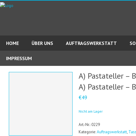
HOME
ÜBER UNS
AUFTRAGSWERKSTATT
SO
IMPRESSUM
A) Pastateller – 
A) Pastateller – 
€49
Nicht am Lager
Art.-Nr.: 0229
Kategorie:
Auftragswerkstatt
,
Tass