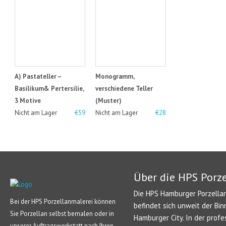
A) Pastateller –
Monogramm,
Basilikum& Pertersilie,
verschiedene Teller
3 Motive
(Muster)
Nicht am Lager
€59
Nicht am Lager
€28
Über die HPS Porz
Die HPS Hamburger Porzellan
Bei der HPS Porzellanmalerei können
befindet sich unweit der Bin
Sie Porzellan selbst bemalen oder in
Hamburger City. In der profe
unserer Auftragswerkstatt nach Ihren