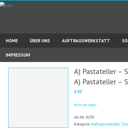
HOME
ÜBER UNS
AUFTRAGSWERKSTATT
SO
IMPRESSUM
A) Pastateller – 
A) Pastateller – 
€49
Nicht am Lager
Art.-Nr.: 0230
Kategorie:
Auftragswerkstatt
,
Tass