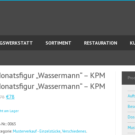
AGSWERKSTATT
SORTIMENT
RESTAURATION
K
onatsfigur „Wassermann“ – KPM
Pro
onatsfigur „Wassermann“ – KPM
€78
Auft
78
Besc
cht am Lager
Dos
.-Nr.: 0065
Must
tegorie:
Musterverkauf - Einzelstücke
,
Verschiedenes
.