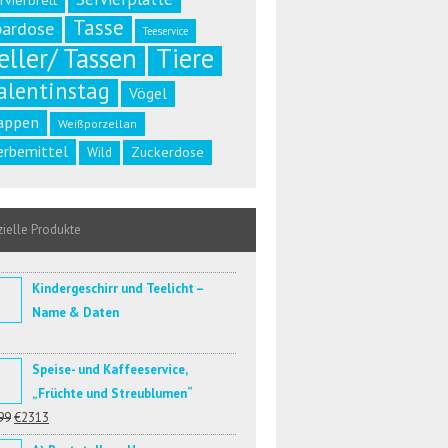
rvierbrett
Tasse
pardose
Teeservice
eller/ Tassen
Tiere
alentinstag
Vögel
appen
Weißporzellan
rbemittel
Zuckerdose
Wild
ielle Produkte
Kindergeschirr und Teelicht –
Name & Daten
Speise- und Kaffeeservice,
„Früchte und Streublumen“
99
€2313