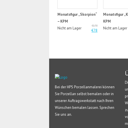
Monatsfigur „Skorpion“
Monatsfigur „K
– KPM
KPM
€178
Nicht am Lager
Nicht am Lager
€78
Ü
D
Bei der HPS Porzellanmalerei können
u
Sie Porzellan selbst bemalen oder in
p
unserer Auftragswerkstatt nach Ihren
W
Wünschen bemalen lassen. Sprechen
z
Sie uns an.
v
m