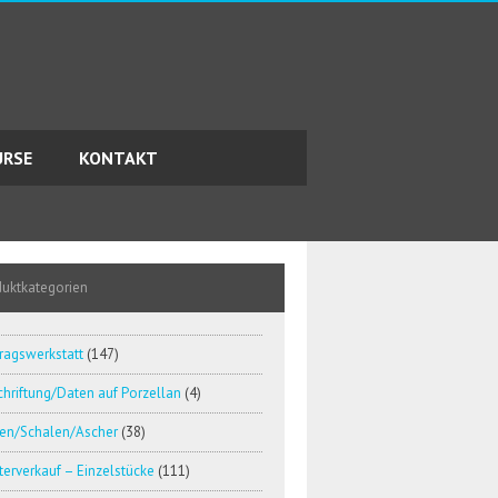
URSE
KONTAKT
duktkategorien
ragswerkstatt
(147)
hriftung/Daten auf Porzellan
(4)
en/Schalen/Ascher
(38)
erverkauf – Einzelstücke
(111)