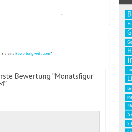
B
F
G
G
H
 Sie eine
Bewertung verfassen
?
i
Ja
erste Bewertung “Monatsfigur
L
M”
Lie
Mi
M
S
Sc