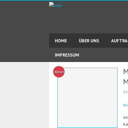
HOME
ÜBER UNS
AUFTR
IMPRESSUM
M
Aktion!
M
€1
Ni
Art
Ka