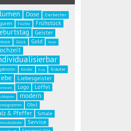
lumen
Dose
Eierbecher
Frühstück
iguren
Früchte
eburtstag
Geister
Gold
emüse
Glück
Hasen
ochzeit
ndividualisierbar
gdmotiv
Kräuter
Kinder
Krug
iebe
Liebesgeister
Löffel
Logo
beshasen
modern
lchkanne
Obst
onogramm
alz & Pfeffer
Schale
Service
hmuckständer
Servierplatte