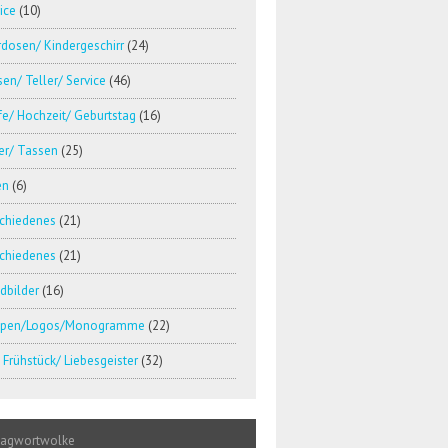
ice
(10)
dosen/ Kindergeschirr
(24)
en/ Teller/ Service
(46)
e/ Hochzeit/ Geburtstag
(16)
er/ Tassen
(25)
en
(6)
schiedenes
(21)
schiedenes
(21)
dbilder
(16)
pen/Logos/Monogramme
(22)
Frühstück/ Liebesgeister
(32)
lagwortwolke