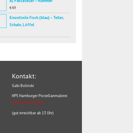
A) Pastateller – Hummer
€49
Einzelteile Fisch (blau) – Teller,
Schale, Löffel
Kontakt:
Gabi Bolinski
HPS Hamburger Porzellanmalerei
+49 176 477 39 722
(gut erreichbar ab 13 Uhr)