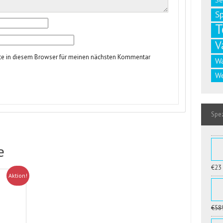
Se
S
T
V
te in diesem Browser für meinen nächsten Kommentar
W
We
Spez
e
€23
Aktion!
€58