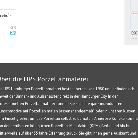
rebs“ -
€178
€78
€60
ber die HPS Porzellanmalerei
ie HPS Hamburger Porzellanmalerei besteht bereits seit 1980 und befindet sich
nweit der Binnen- und Außenalster direkt in der Hamburger City. In der
rofessionellen Porzellanmalerei können Sie sich Ihre ganz individuellen
unschmotive auf Porzellan malen lassen (handgemalt) oder in unseren Kursen
um Pinsel greifen, um das Porzellan selbst zu bemalen. Annerose Köneke kommt
on der berühmten königlichen Porzellan-Manufaktur (KPM), Berlin und blickt
ittlerweile auf über 35 Jahre Erfahrung zurück. Sie gibt Ihnen gerne Auskunft und