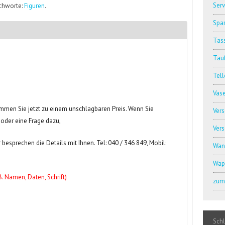
Serv
ichworte:
Figuren
.
Spar
Tass
Tauf
Tell
Vas
men Sie jetzt zu einem unschlagbaren Preis. Wenn Sie
Ver
 oder eine Frage dazu,
Ver
 besprechen die Details mit Ihnen. Tel: 040 / 346 849, Mobil:
Wan
Wap
B. Namen, Daten, Schrift)
zum 
Sch