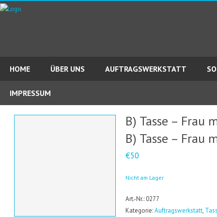
HOME
ÜBER UNS
AUFTRAGSWERKSTATT
SO
IMPRESSUM
B) Tasse – Frau 
B) Tasse – Frau 
€50
Nicht am Lager
Art.-Nr.: 0277
Kategorie:
Auftragswerkstatt
,
Tass