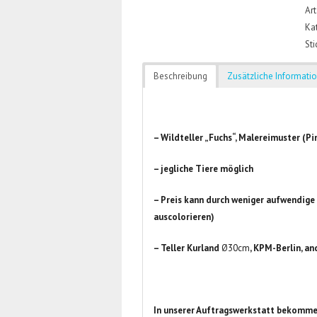
Art
Ka
St
Beschreibung
Zusätzliche Informati
– Wildteller „Fuchs“, Malereimuster (Pi
– jegliche Tiere möglich
– Preis kann durch weniger aufwendige 
auscolorieren)
– Teller Kurland
Ø30cm
, KPM-Berlin, an
In unserer Auftragswerkstatt bekomme