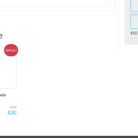
e
€60
Aktion!
heln
€680
€280