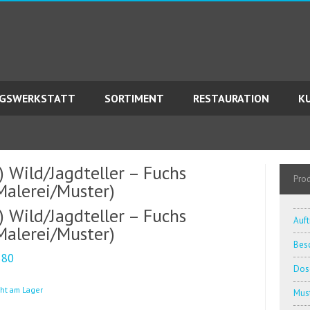
AGSWERKSTATT
SORTIMENT
RESTAURATION
K
) Wild/Jagdteller – Fuchs
Pro
Malerei/Muster)
) Wild/Jagdteller – Fuchs
Auft
Malerei/Muster)
Besc
380
Dos
cht am Lager
Must