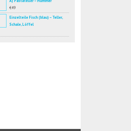
A) Pastateller – Hummer
€49
Einzelteile Fisch (blau) – Teller,
Schale, Löffel