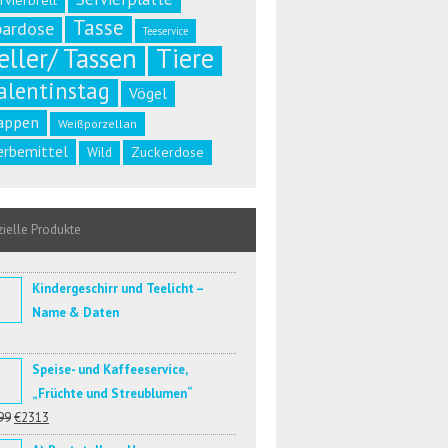
rvierbrett
Tasse
pardose
Teeservice
eller/ Tassen
Tiere
alentinstag
Vögel
appen
Weißporzellan
rbemittel
Zuckerdose
Wild
ielle Produkte
Kindergeschirr und Teelicht –
Name & Daten
Speise- und Kaffeeservice,
„Früchte und Streublumen“
99
€2313