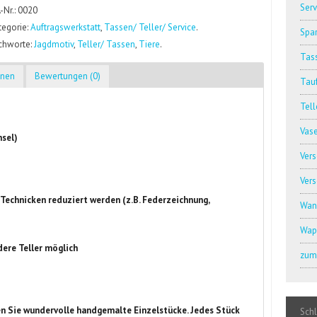
Serv
.-Nr.: 0020
tegorie:
Auftragswerkstatt
,
Tassen/ Teller/ Service
.
Spar
ichworte:
Jagdmotiv
,
Teller/ Tassen
,
Tiere
.
Tass
onen
Bewertungen (0)
Tauf
Tell
Vas
nsel)
Ver
Ver
Technicken reduziert werden (z.B. Federzeichnung,
Wan
Wap
dere Teller möglich
zum 
n Sie wundervolle handgemalte Einzelstücke. Jedes Stück
Sch