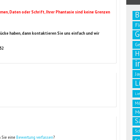
men, Daten oder Schrift, Ihrer Phantasie sind keine Grenzen
B
F
G
ücke haben, dann kontaktieren Sie uns einfach und wir
G
 52
H
i
Ja
L
Lie
Mi
M
S
Sc
 Sie eine
Bewertung verfassen
?