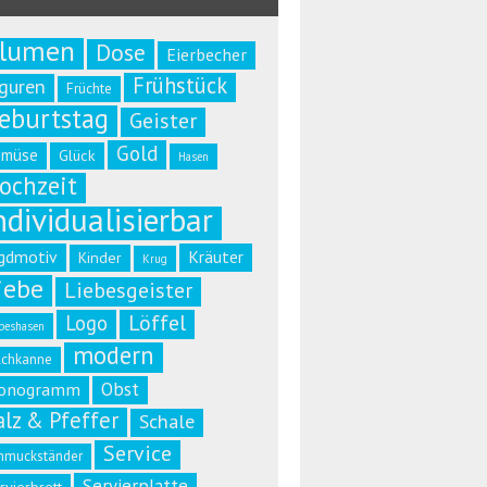
lumen
Dose
Eierbecher
Frühstück
iguren
Früchte
eburtstag
Geister
Gold
emüse
Glück
Hasen
ochzeit
ndividualisierbar
gdmotiv
Kräuter
Kinder
Krug
iebe
Liebesgeister
Löffel
Logo
beshasen
modern
lchkanne
Obst
onogramm
alz & Pfeffer
Schale
Service
hmuckständer
Servierplatte