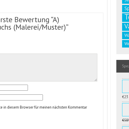
Se
S
T
erste Bewertung “A)
V
uchs (Malerei/Muster)”
W
We
Spez
€23
te in diesem Browser für meinen nächsten Kommentar
€58