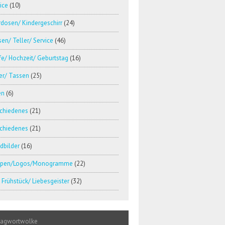
ice
(10)
dosen/ Kindergeschirr
(24)
en/ Teller/ Service
(46)
e/ Hochzeit/ Geburtstag
(16)
er/ Tassen
(25)
en
(6)
schiedenes
(21)
schiedenes
(21)
dbilder
(16)
pen/Logos/Monogramme
(22)
Frühstück/ Liebesgeister
(32)
lagwortwolke