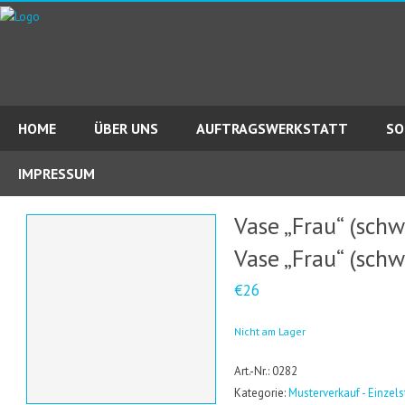
HOME
ÜBER UNS
AUFTRAGSWERKSTATT
SO
IMPRESSUM
Vase „Frau“ (sch
Vase „Frau“ (sch
€26
Nicht am Lager
Art.-Nr.: 0282
Kategorie:
Musterverkauf - Einzel