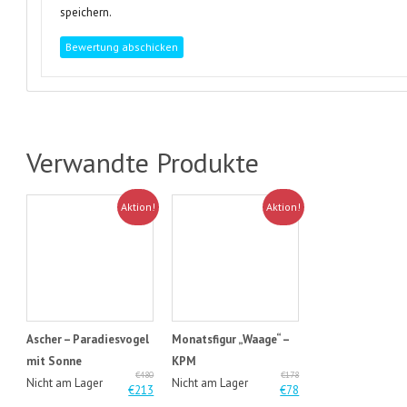
speichern.
Verwandte Produkte
Aktion!
Aktion!
Ascher – Paradiesvogel
Monatsfigur „Waage“ –
mit Sonne
KPM
€480
€178
Nicht am Lager
Nicht am Lager
€213
€78