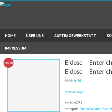
HOME
ÜBER UNS
AUFTRAGSWERKSTATT
SO
IMPRESSUM
Eidose – Enteric
Aktion!
Eidose – Enteric
€48
€128
Nicht am Lager
Art.-Nr.: 0251
Kategorie:
Dosen/Schalen/Asche