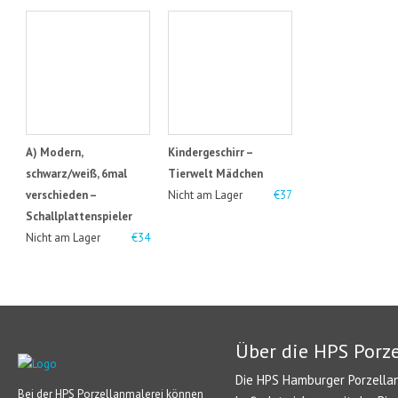
A) Modern,
Kindergeschirr –
schwarz/weiß, 6mal
Tierwelt Mädchen
verschieden –
Nicht am Lager
€37
Schallplattenspieler
Nicht am Lager
€34
Über die HPS Porz
Die HPS Hamburger Porzellan
Bei der HPS Porzellanmalerei können