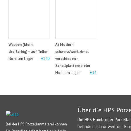
Wappen (klein,
A) Modern,
dreifarbig) – auf Teller
schwarz/weiß, 6mal
Nicht am Lager
€140
verschieden –
Schallplattenspieler
Nicht am Lager
€34
Über die HPS Porz
Die HPS Hamburger Porzellan
Bei der HPS Porzellanmalerei können
befindet sich unweit der Bin