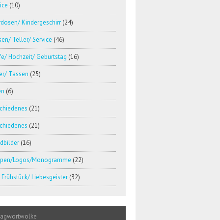
ice
(10)
dosen/ Kindergeschirr
(24)
en/ Teller/ Service
(46)
e/ Hochzeit/ Geburtstag
(16)
er/ Tassen
(25)
en
(6)
schiedenes
(21)
schiedenes
(21)
dbilder
(16)
pen/Logos/Monogramme
(22)
Frühstück/ Liebesgeister
(32)
lagwortwolke