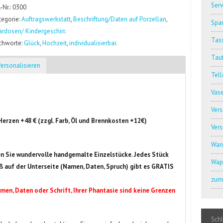
Serv
.-Nr.: 0300
tegorie:
Auftragswerkstatt
,
Beschriftung/Daten auf Porzellan
,
Spar
ardosen/ Kindergeschirr
.
Tass
ichworte:
Glück
,
Hochzeit
,
individualisierbar
.
Tauf
Personalisieren
Tell
Vas
Ver
Herzen +48 € (zzgl. Farb, Öl und Brennkosten +12€)
Ver
Wan
n Sie wundervolle handgemalte Einzelstücke. Jedes Stück
Wap
ruß auf der Unterseite (Namen, Daten, Spruch) gibt es GRATIS
zum 
men, Daten oder Schrift, Ihrer Phantasie sind keine Grenzen
Sch