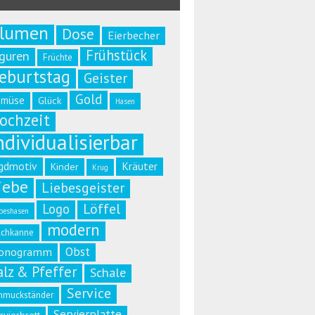
lumen
Dose
Eierbecher
Frühstück
iguren
Früchte
eburtstag
Geister
Gold
emüse
Glück
Hasen
ochzeit
ndividualisierbar
gdmotiv
Kräuter
Kinder
Krug
iebe
Liebesgeister
Löffel
Logo
beshasen
modern
lchkanne
Obst
onogramm
alz & Pfeffer
Schale
Service
hmuckständer
Servierplatte