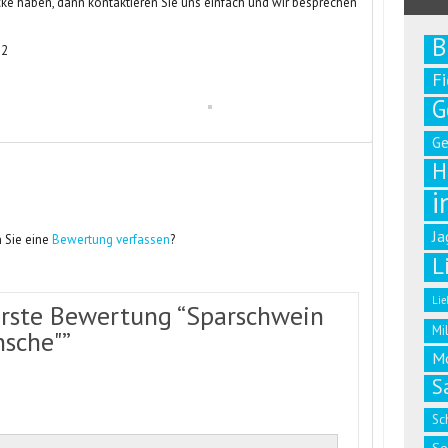
ke haben, dann kontaktieren Sie uns einfach und wir besprechen
B
52
F
G
G
H
i
Ja
 Sie eine
Bewertung verfassen
?
L
Lie
erste Bewertung “Sparschwein
Mi
nsche"”
M
S
Sc