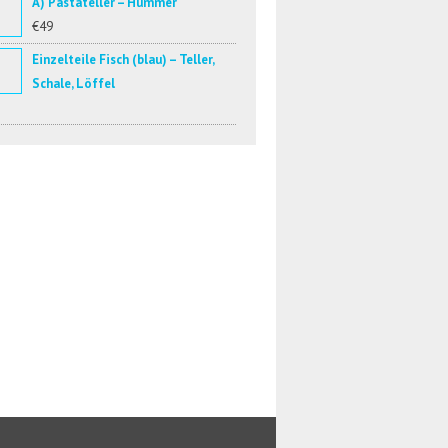
A) Pastateller – Hummer
€49
Einzelteile Fisch (blau) – Teller,
Schale, Löffel