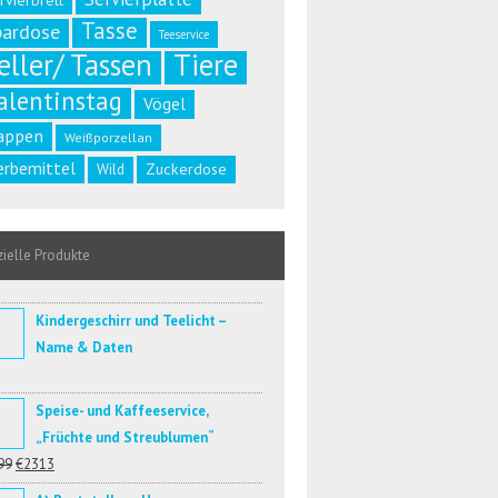
rvierbrett
Tasse
pardose
Teeservice
eller/ Tassen
Tiere
alentinstag
Vögel
appen
Weißporzellan
rbemittel
Zuckerdose
Wild
ielle Produkte
Kindergeschirr und Teelicht –
Name & Daten
Speise- und Kaffeeservice,
„Früchte und Streublumen“
99
€2313