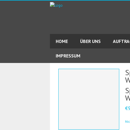
HOME
ÜBER UNS
AUFTR
IMPRESSUM
S
W
S
W
€
Ni