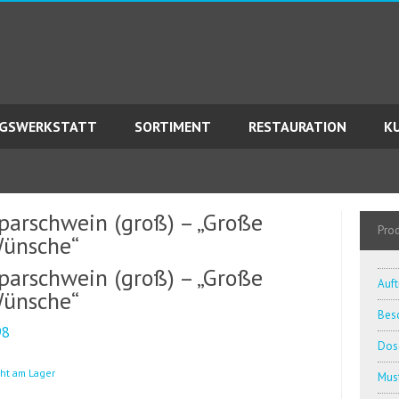
AGSWERKSTATT
SORTIMENT
RESTAURATION
K
parschwein (groß) – „Große
Pro
ünsche“
parschwein (groß) – „Große
Auft
ünsche“
Besc
98
Dos
cht am Lager
Must