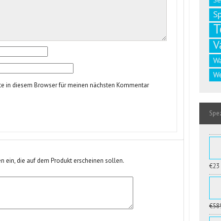
Se
S
T
V
W
We
te in diesem Browser für meinen nächsten Kommentar
Spez
n ein, die auf dem Produkt erscheinen sollen.
€23
€58