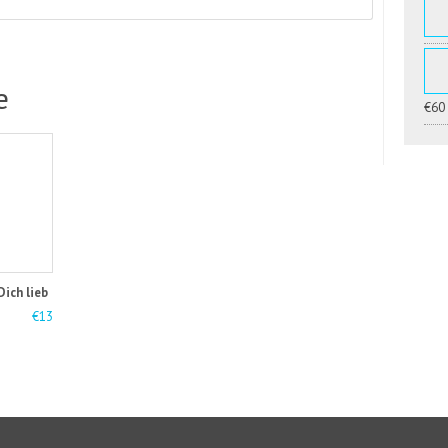
e
€60
Dich lieb
€13