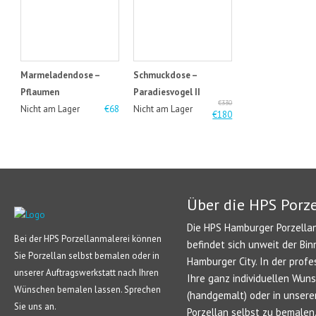
Marmeladendose –
Schmuckdose –
Pflaumen
Paradiesvogel II
€330
Nicht am Lager
€68
Nicht am Lager
€180
Über die HPS Porz
Die HPS Hamburger Porzellan
Bei der HPS Porzellanmalerei können
befindet sich unweit der Bin
Sie Porzellan selbst bemalen oder in
Hamburger City. In der profe
unserer Auftragswerkstatt nach Ihren
Ihre ganz individuellen Wun
Wünschen bemalen lassen. Sprechen
(handgemalt) oder in unsere
Sie uns an.
Porzellan selbst zu bemale