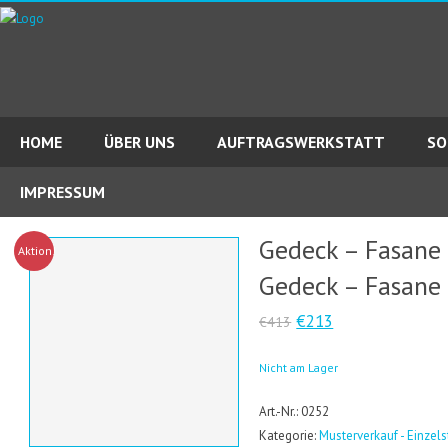
HOME
ÜBER UNS
AUFTRAGSWERKSTATT
SO
IMPRESSUM
Gedeck – Fasane
Aktion!
Gedeck – Fasane
€213
€413
Nicht am Lager
Art.-Nr.: 0252
Kategorie:
Musterverkauf - Einzel