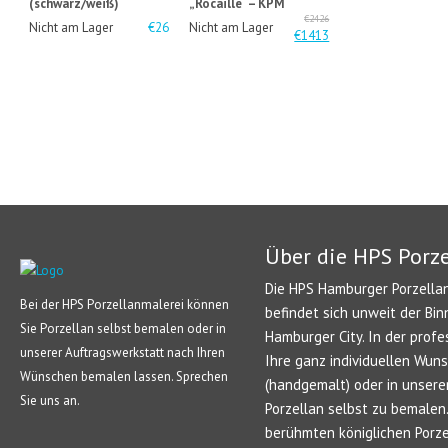
(schwarz/weiß)
„Rocaille“ – KPM
€2426
Nicht am Lager
€26
Nicht am Lager
€1413
Über die HPS Porz
Die HPS Hamburger Porzellan
Bei der HPS Porzellanmalerei können
befindet sich unweit der Bin
Sie Porzellan selbst bemalen oder in
Hamburger City. In der profe
unserer Auftragswerkstatt nach Ihren
Ihre ganz individuellen Wun
Wünschen bemalen lassen. Sprechen
(handgemalt) oder in unsere
Sie uns an.
Porzellan selbst zu bemale
berühmten königlichen Porze