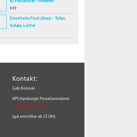
A) Pastateller – Hummer
€49
Einzelteile Fisch (blau) – Teller,
Schale, Löffel
Kontakt:
Gabi Bolinski
HPS Hamburger Porzellanmalerei
+49 176 477 39 722
(gut erreichbar ab 13 Uhr)