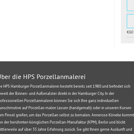
€60
ber die HPS Porzellanmalerei
ie HPS Hamburger Porzellanmalerei besteht bereits seit 1980 und befindet sich
nweit der Binnen- und Außenalster direkt in der Hamburger City. In der
rofessionellen Porzellanmalerei können Sie sich Ihre ganz individuellen
unschmotive auf Porzellan malen lassen (handgemalt) oder in unseren Kursen
um Pinsel greifen, um das Porzellan selbst zu bemalen. Annerose Köneke kommt
on der berühmten königlichen Porzellan-Manufaktur (KPM), Berlin und blickt
ittlerweile auf über 35 Jahre Erfahrung zurück. Sie gibt Ihnen gerne Auskunft und