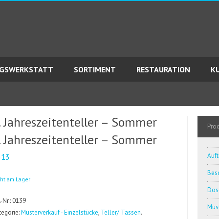
AGSWERKSTATT
SORTIMENT
RESTAURATION
K
. Jahreszeitenteller – Sommer
Pro
. Jahreszeitenteller – Sommer
513
Auft
Besc
cht am Lager
Dos
.-Nr.: 0139
Must
tegorie:
Musterverkauf - Einzelstücke
,
Teller/ Tassen
.