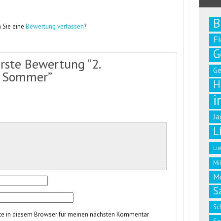
B
 Sie eine
Bewertung verfassen
?
F
G
erste Bewertung “2.
G
 - Sommer”
H
i
Ja
L
Lie
Mi
M
S
Sc
te in diesem Browser für meinen nächsten Kommentar