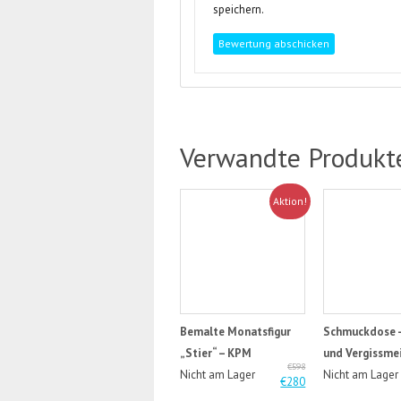
speichern.
Verwandte Produkt
Aktion!
Bemalte Monatsfigur
Schmuckdose 
„Stier“ – KPM
und Vergissme
€598
Nicht am Lager
Nicht am Lager
€280