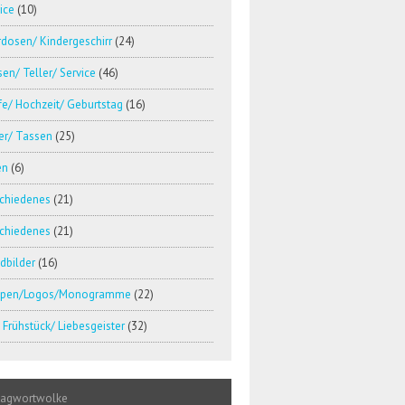
ice
(10)
dosen/ Kindergeschirr
(24)
en/ Teller/ Service
(46)
e/ Hochzeit/ Geburtstag
(16)
er/ Tassen
(25)
en
(6)
schiedenes
(21)
schiedenes
(21)
dbilder
(16)
pen/Logos/Monogramme
(22)
Frühstück/ Liebesgeister
(32)
lagwortwolke