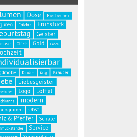
lumen
Dose
Eierbecher
Frühstück
iguren
Früchte
eburtstag
Geister
Gold
emüse
Glück
Hasen
ochzeit
ndividualisierbar
gdmotiv
Kräuter
Kinder
Krug
iebe
Liebesgeister
Löffel
Logo
beshasen
modern
lchkanne
Obst
onogramm
alz & Pfeffer
Schale
Service
hmuckständer
Servierplatte