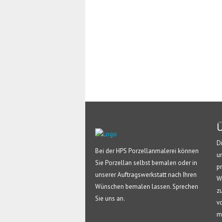
Ü
D
Bei der HPS Porzellanmalerei können
u
Sie Porzellan selbst bemalen oder in
p
unserer Auftragswerkstatt nach Ihren
W
Wünschen bemalen lassen. Sprechen
z
Sie uns an.
v
m