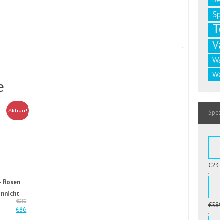
Se
S
T
V
W
We
e
Aktion!
Spez
€23
– Rosen
innicht
€230
€58
€86