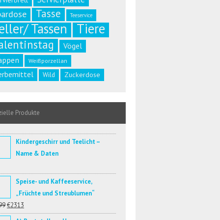
rvierbrett
Tasse
pardose
Teeservice
eller/ Tassen
Tiere
alentinstag
Vögel
appen
Weißporzellan
rbemittel
Zuckerdose
Wild
ielle Produkte
Kindergeschirr und Teelicht –
Name & Daten
Speise- und Kaffeeservice,
„Früchte und Streublumen“
99
€2313