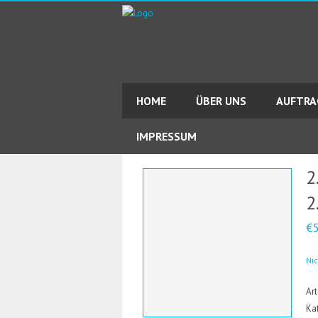
HOME
ÜBER UNS
AUFTR
IMPRESSUM
2
2
€
Ni
Art
Ka