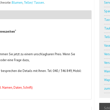
ichworte:
Blumen
,
Teller/ Tassen
.
Serv
Spar
Tass
Tauf
hreszeiten“
Tell
Vas
men Sie jetzt zu einem unschlagbaren Preis. Wenn Sie
Ver
 oder eine Frage dazu,
Ver
 besprechen die Details mit Ihnen. Tel: 040 / 346 849, Mobil:
Wan
Wap
B. Namen, Daten, Schrift)
zum 
Sch